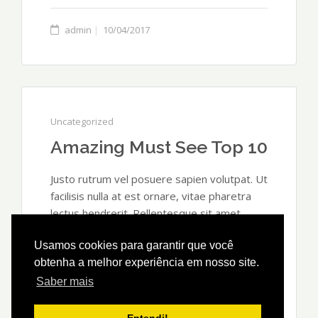
admin
10/04/2017
Uncategorized
Amazing Must See Top 10
Justo rutrum vel posuere sapien volutpat. Ut
facilisis nulla at est ornare, vitae pharetra
lectus hendrerit. Pellentesque sit amet
vulputate ligula. Nullam suscipit hendrerit
Usamos cookies para garantir que você
metus, et blandit tellus fermentum ut.
obtenha a melhor experiência em nosso site.
Aenean leo quam, hendrerit nec ante in,
malesuada pellentesque mauris. …
Saber mais
Read More